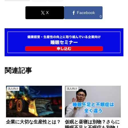
X
Facebook
0
関連記事
法人向け
法人向け
企業に大切な生産性とは？
仮眠と昼寝は別物？さらに
睡眠不足と不眠症も別物！