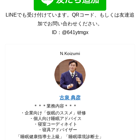
LINEでも受け付けています。QRコード、もしくは友達追
加でお問い合わせください。
ID：@641ytmgx
N.Koizumi
古泉 典彦
＊＊＊業務内容＊＊＊
・企業向け「仮眠のススメ」研修
・個人向け睡眠アドバイス
・寝室コーディネイト
・寝具アドバイザー
「睡眠健康指導士上級」「睡眠環境診断士」