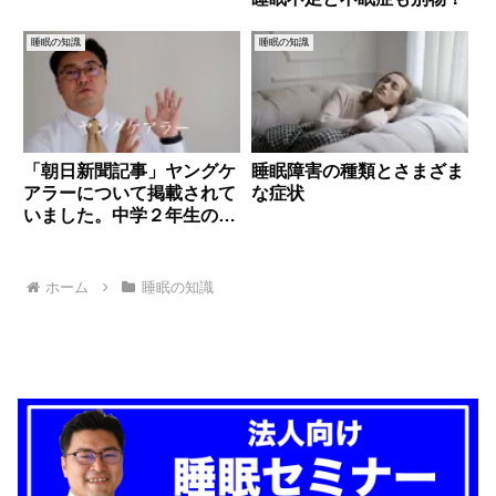
睡眠の知識
睡眠の知識
「朝日新聞記事」ヤングケ
睡眠障害の種類とさまざま
アラーについて掲載されて
な症状
いました。中学２年生の
５％が介護をされていると
いう数字が発表されまし
た。私自身の介護の経験も
ホーム
睡眠の知識
ふまえてお伝えしていま
す。