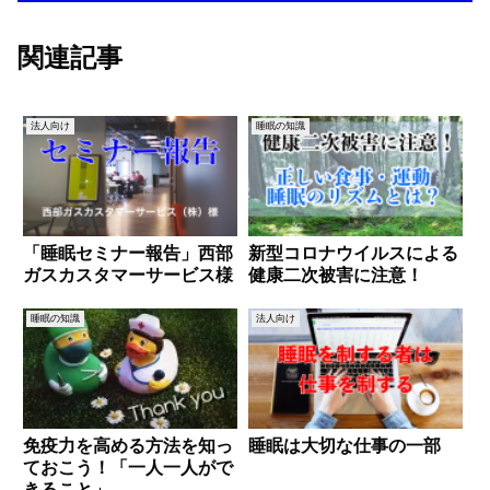
関連記事
法人向け
睡眠の知識
「睡眠セミナー報告」西部
新型コロナウイルスによる
ガスカスタマーサービス様
健康二次被害に注意！
睡眠の知識
法人向け
免疫力を高める方法を知っ
睡眠は大切な仕事の一部
ておこう！「一人一人がで
きること」