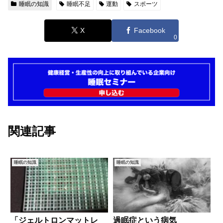
睡眠の知識
睡眠不足
運動
スポーツ
X
Facebook
0
関連記事
睡眠の知識
睡眠の知識
「ジェルトロンマットレ
過眠症という病気