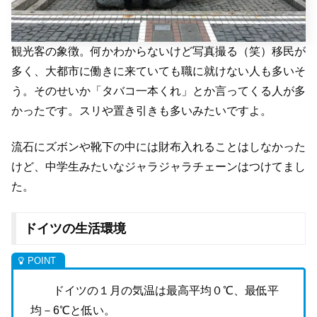
観光客の象徴。何かわからないけど写真撮る（笑）移民が
多く、大都市に働きに来ていても職に就けない人も多いそ
う。そのせいか「タバコ一本くれ」とか言ってくる人が多
かったです。スリや置き引きも多いみたいですよ。
流石にズボンや靴下の中には財布入れることはしなかった
けど、中学生みたいなジャラジャラチェーンはつけてまし
た。
ドイツの生活環境
ドイツの１月の気温は最高平均０
℃
、最低平
均－
6℃
と低い。