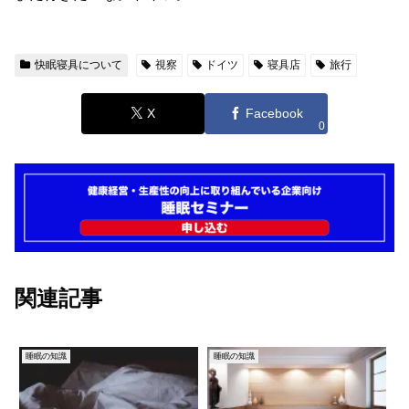
快眠寝具について
視察
ドイツ
寝具店
旅行
X
Facebook
0
関連記事
睡眠の知識
睡眠の知識