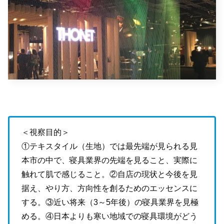
＜視察目的＞
①テキスタイル（生地）では最先端が見られる見
本市の中で、寝具業界の先端を見ること、実際に
触れて肌で感じること。
②自店の現状と今後を見
据え、やり方、方向性を創るためのエッセンスに
する。
③近い将来（
3
～
5
年後）の寝具業界を見極
める。
④日本よりも寒い地域での寝具環境がどう