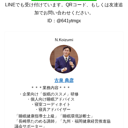
LINEでも受け付けています。QRコード、もしくは友達追
加でお問い合わせください。
ID：@641ytmgx
N.Koizumi
古泉 典彦
＊＊＊業務内容＊＊＊
・企業向け「仮眠のススメ」研修
・個人向け睡眠アドバイス
・寝室コーディネイト
・寝具アドバイザー
「睡眠健康指導士上級」「睡眠環境診断士」
「長崎県たのめる講師」「九州・福岡健康経営推進協
議会サポーター」