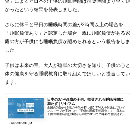
査」によると日本の子供の睡眠時間は推奨時間より全て短
かったという結果を発表しました。
さらに休日と平日の睡眠時間の差が2時間以上の場合を
「睡眠負債あり」と認定した場合、親に睡眠負債がある家
庭の方が子供にも睡眠負債が認められるという報告をしま
した。
子供は未来の宝、大人が睡眠の大切さを知り、子供の心と
体の健康を守る睡眠教育に取り組んでほしいと提言してい
ます。
日本の3から9歳の子供、推奨される睡眠時間に
満たず | リセマム
全国の3歳から9歳の子供を持つ親5,774人を対象にブレイ
ンスリープが実施した「子供の睡眠実態調査」で、日本の
子供の睡眠時間は3歳から9歳のすべての年齢で推奨される
睡眠時間に足りていないことが明らかになった。調査期間
は2021年7月。
resemom.jp