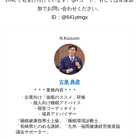
加でお問い合わせください。
ID：@641ytmgx
N.Koizumi
古泉 典彦
＊＊＊業務内容＊＊＊
・企業向け「仮眠のススメ」研修
・個人向け睡眠アドバイス
・寝室コーディネイト
・寝具アドバイザー
「睡眠健康指導士上級」「睡眠環境診断士」
「長崎県たのめる講師」「九州・福岡健康経営推進協
議会サポーター」