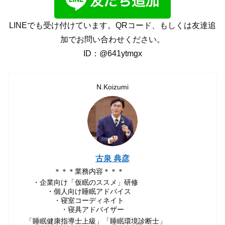
LINEでも受け付けています。QRコード、もしくは友達追
加でお問い合わせください。
ID：@641ytmgx
N.Koizumi
古泉 典彦
＊＊＊業務内容＊＊＊
・企業向け「仮眠のススメ」研修
・個人向け睡眠アドバイス
・寝室コーディネイト
・寝具アドバイザー
「睡眠健康指導士上級」「睡眠環境診断士」