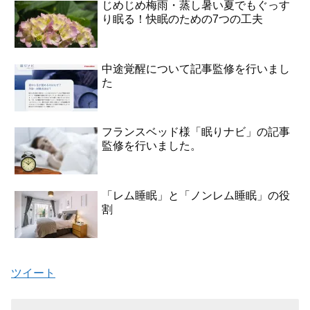
じめじめ梅雨・蒸し暑い夏でもぐっす
り眠る！快眠のための7つの工夫
中途覚醒について記事監修を行いまし
た
フランスベッド様「眠りナビ」の記事
監修を行いました。
「レム睡眠」と「ノンレム睡眠」の役
割
ツイート