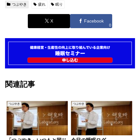
つぶやき
疲れ
眠り
X
Facebook
0
関連記事
つぶやき
つぶやき