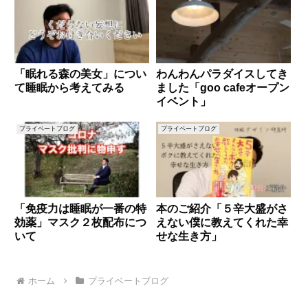
「眠れる森の美女」につい
わんわんパラダイスしてき
て睡眠から考えてみる
ました「goo cafeオープン
イベント」
プライベートブログ
プライベートブログ
「免疫力は睡眠が一番の特
本のご紹介「５辛大盛がさ
効薬」マスク２枚配布につ
えない僕に教えてくれた幸
いて
せな生き方」
ホーム
プライベートブログ