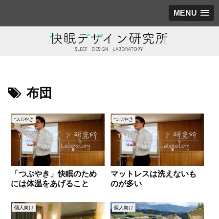
MENU
布団
つぶやき
つぶやき
「つぶやき」快眠のため
マットレスは洗えないも
には体温をあげること
のが多い
個人向け
個人向け