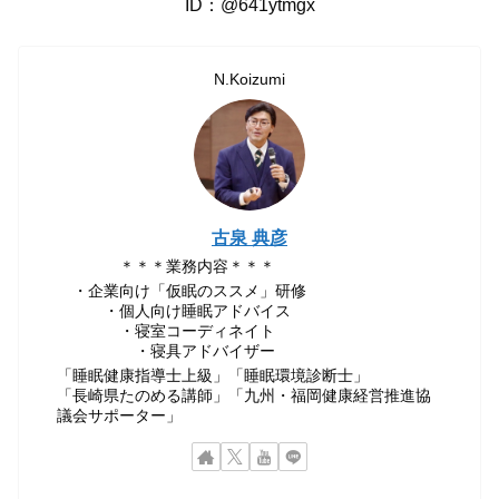
ID：@641ytmgx
N.Koizumi
古泉 典彦
＊＊＊業務内容＊＊＊
・企業向け「仮眠のススメ」研修
・個人向け睡眠アドバイス
・寝室コーディネイト
・寝具アドバイザー
「睡眠健康指導士上級」「睡眠環境診断士」
「長崎県たのめる講師」「九州・福岡健康経営推進協
議会サポーター」