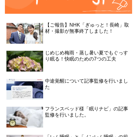
【ご報告】NHK「ぎゅっと！長崎」取
材・撮影が無事終了しました！
じめじめ梅雨・蒸し暑い夏でもぐっす
り眠る！快眠のための7つの工夫
中途覚醒について記事監修を行いまし
た
フランスベッド様「眠りナビ」の記事
監修を行いました。
「レム睡眠」と「ノンレム睡眠」の役