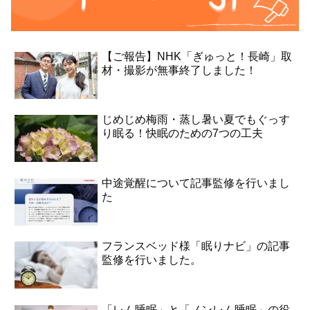
【ご報告】NHK「ぎゅっと！長崎」取
材・撮影が無事終了しました！
じめじめ梅雨・蒸し暑い夏でもぐっす
り眠る！快眠のための7つの工夫
中途覚醒について記事監修を行いまし
た
フランスベッド様「眠りナビ」の記事
監修を行いました。
「レム睡眠」と「ノンレム睡眠」の役